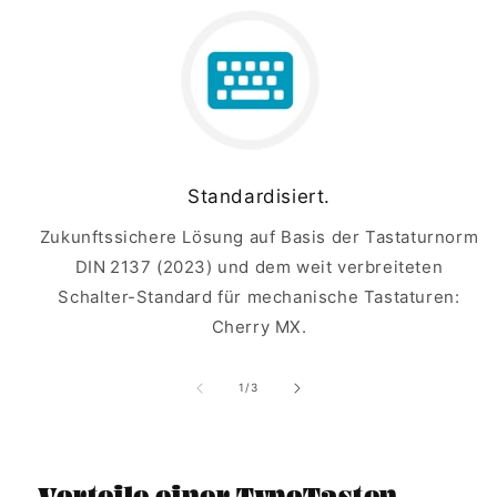
Standardisiert.
Zukunftssichere Lösung auf Basis der Tastaturnorm
DIN 2137 (2023) und dem weit verbreiteten
Schalter-Standard für mechanische Tastaturen:
Cherry MX.
von
1
/
3
Vorteile einer TypoTasten-