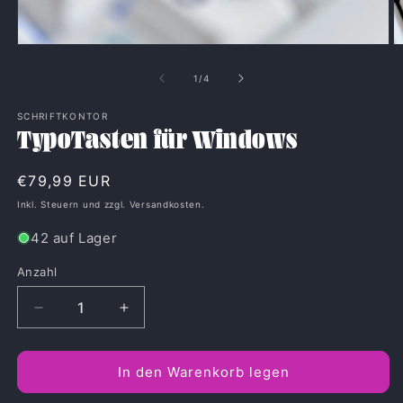
von
1
/
4
SCHRIFTKONTOR
TypoTasten für Windows
Normaler
€79,99 EUR
Preis
Inkl. Steuern und zzgl. Versandkosten.
42 auf Lager
Anzahl
Anzahl
Verringere
Erhöhe
die
die
Menge
Menge
für
für
In den Warenkorb legen
TypoTasten
TypoTasten